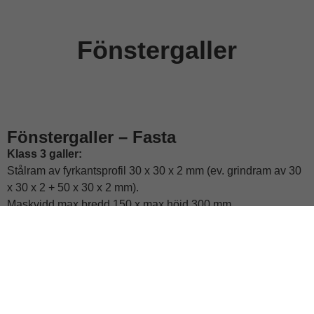
Fönstergaller
Fönstergaller – Fasta
Klass 3 galler:
Stålram av fyrkantsprofil 30 x 30 x 2 mm (ev. grindram av 30
x 30 x 2 + 50 x 30 x 2 mm).
Maskvidd max bredd 150 x max höjd 300 mm.
Vertikalaxel av 16 mm massivt stål.
Horisontellt plattjärn 30 x 8 mm.
Oklassade galler:
Konstruktion och material efter önskemål, även designade
galler tillverkas efter kundens ritningar.