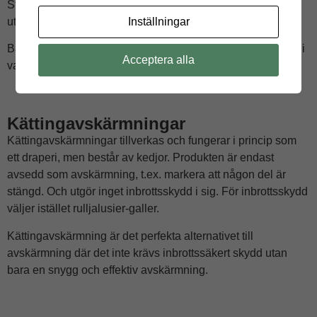
Styrskenor i naturanodiserad aluminium, vissa i vitt
Inställningar
utförande.
Både lamellmatta som kassett och styrskenor kan lackeras i
Acceptera alla
valfri kulör.
Kättingavskärmningar
Kättingavskärmningar tillverkas och fungerar i princip som
ett draperi, men består av kedjor. Produkten är endast
avsedd som avskärmning, t.ex. markera att någon del är
stängd. Och utgör inget inbrottsskydd i sig. För inbrottsskydd
väljer istället rulljalusier-galler.
Kättingavskärmning är det perfekta alternativet till
avskärmning där det inte krävs inbrottssäkert skydd utan
bara en snygg och effektiv avskärmning.